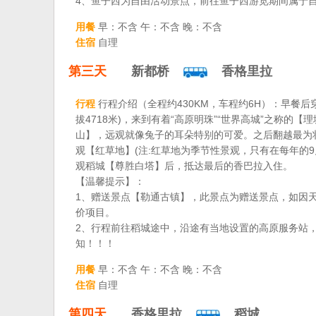
4、鱼子西为自由活动景点，前往鱼子西游览期间属于自
用餐
早：不含 午：不含 晚：不含
住宿
自理
第三天
新都桥
香格里拉
行程
行程介绍（全程约430KM，车程约6H）：早餐后
拔4718米)，来到有着“高原明珠”“世界高城”之称
山】，远观就像兔子的耳朵特别的可爱。之后翻越最为
观【红草地】(注:红草地为季节性景观，只有在每年的
观稻城【尊胜白塔】后，抵达最后的香巴拉入住。
【温馨提示】：
1、赠送景点【勒通古镇】，此景点为赠送景点，如因
价项目。
2、行程前往稻城途中，沿途有当地设置的高原服务站
知！！！
用餐
早：不含 午：不含 晚：不含
住宿
自理
第四天
香格里拉
稻城