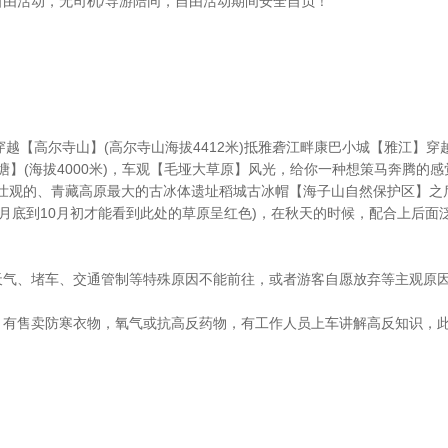
由活动，无司机/导游陪同，自由活动期间安全自负！’
穿越【高尔寺山】(高尔寺山海拔4412米)抵雅砻江畔康巴小城【雅江】穿越
的【理塘】(海拔4000米)，车观【毛垭大草原】风光，给你一种想策马奔
壮观的、青藏高原最大的古冰体遗址稻城古冰帽【海子山自然保护区】之
9月底到10月初才能看到此处的草原呈红色)，在秋天的时候，配合上后
天气、堵车、交通管制等特殊原因不能前往，或者游客自愿放弃等主观原
，有售卖防寒衣物，氧气或抗高反药物，有工作人员上车讲解高反知识，