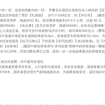
象中的一切，也有你想象外的一切”。早餐后从酒店出发前往令人神往的【亚丁
米)，抵达目的地亚丁景区【扎灌崩】，步行十分钟左右，到【冲古寺】，(藏语
菩萨，海拔6032 米)。然后乘坐电瓶车(约 6.5 公里，往返 80 元，
5958米)，【央迈勇】(意为文殊菩萨，海拔5958米)，站在央迈勇
人流连忘返。然后可步行或者骑马(约3小时)，骑马单程305元/人（
其中洛绒牛场至舍生崖路段单程为3km，舍身崖至牛奶海单程为2.5km，
往游览观赏【仙乃日神山】下的圣湖【卓玛拉措】又名(珍珠海)。沿【冲
境般的【珍珠海】，(藏语中称珍珠海译为“卓玛拉措”密林中的珍珠海如一
水与心共鸣，尽情沉醉在梦幻之地，然后一步一步地远离最后的香格里拉-
没有任何退费，亦不换等价项目。
，对身体素质要求非常高，人行道和马道混杂，存在安全隐患，请游客量
4700米，因冬春受冰雪天气影响道路结冰，为保障游客安全，该区域202