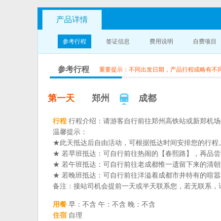
产品详情
参考行程
签证信息
费用说明
自费项目
参考行程
重要提示：不同出发日期，产品行程或略有不
第一天
郑州
成都
行程
行程介绍：请游客自行前往郑州高铁站或新郑机场
温馨提示：
★此天抵达后自由活动，可根据抵达时间安排您的行程
★ 若早班抵达：可自行前往热闹的【春熙路】，再品
★ 若午班抵达：可自行前往老成都惟一遗留下来的清
★ 若晚班抵达：可自行前往洋溢着成都市井特有的喧
备注：接站司机会提前一天或半天联系您，若无联系，
用餐
早：不含 午：不含 晚：不含
住宿
自理