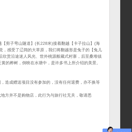
【剪子弯山隧道】(长228米)接着翻越【卡子拉山】(海
腾的感觉，感受了辽阔的大草原，我们将翻越形是兔子的【兔儿
后欣赏沿途迷人风光、世外桃源般藏式村寨，后至桑堆镇
面泛黄的桦树，倒映在水塘中，是许多书上所介绍的美景。
因，造成赠送项目没有参加的，没有任何退费，亦不换等
此地方并不是购物店，此行为与旅行社无关，敬请悉