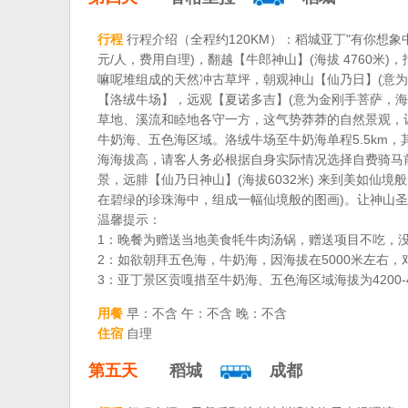
行程
行程介绍（全程约120KM）：稻城亚丁"有你想
元/人，费用自理)，翻越【牛郎神山】(海拔 4760
嘛呢堆组成的天然冲古草坪，朝观神山【仙乃日】(意为观世音
【洛绒牛场】，远观【夏诺多吉】(意为金刚手菩萨，海拔
草地、溪流和睦地各守一方，这气势莽莽的自然景观，让
牛奶海、五色海区域。洛绒牛场至牛奶海单程5.5km，
海海拔高，请客人务必根据自身实际情况选择自费骑马前
景，远腓【仙乃日神山】(海拔6032米) 来到美如仙
在碧绿的珍珠海中，组成一幅仙境般的图画)。让神山圣
温馨提示：
1：晚餐为赠送当地美食牦牛肉汤锅，赠送项目不吃，
2：如欲朝拜五色海，牛奶海，因海拔在5000米左右
3：亚丁景区贡嘎措至牛奶海、五色海区域海拔为4200-
用餐
早：不含 午：不含 晚：不含
住宿
自理
第五天
稻城
成都