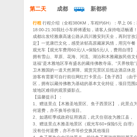
第二天
成都
新都桥
行程
行程介绍（全程380KM，车程约6H）：早上 
18:00-21:30我社小车师傅通知，请客人保持电
成都出发经雅康高速公路从四川雅安到天全，再到甘孜
定】一览康巴文化，感受浓郁高原藏家风情，用完午餐
观光车【观光车费用60元/人+保险5元/人，费用自
拥有雪山、草原、花海、河流、湖泊和木雅藏族民俗文化
送福”是木雅地区享有盛名的藏传佛教寺庙。“天界牧歌
卫木雅国的一道天然屏障。观赏完景区后抵达酒店休息
游客有需要可自行前往网红打卡景点-【鱼子西】（由于
区，拥有以藏传佛教为基础的基本文化特征，项目范围内
坡地区难得的观景摄影点。
【温馨提示】：
1、赠送景点【木雅圣地景区、鱼子西景区】，此景点
何退费，亦不换等价项目。
2、如遇旺季或政府征用酒店，此天住宿改为雅江县，
3、赠送景点木雅圣地景区（观光车60+保险5元 自
没有任何退费，亦不作等价交换其他项目