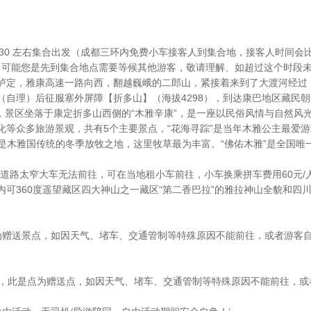
06：30 左右集合出发（成都三环内免费小车接客人到集合地，接客人时间
话畅通！可能您是先到集合地点需要等候其他游客，敬请理解、如超过这个时
泸定，雅康高速一路向西，翻越巍峨的二郎山，紧接着来到了大渡河经过
（自理）后征服塞外屏障【折多山】（海拔4298），到达康巴地区藏民
理】，景区坐落于康定折多山西侧的“木雅辛康”，是一座以民俗风情与自然
等众多旅游景观，共有5个主要景点，“花海寻踪”是当年木雅公主最爱游
”是木雅国传统的冬季放牧之地，这里牧草最为丰富。“佛佑木雅”是全国唯
道路太窄大车无法前往，可在当地租小车前往，小车换乘拼车费用60元/人
可360度遥望藏区四大神山之一藏区“第二香巴拉”的雅拉神山全貌和四川
为赠送景点，如因天气、堵车、交通管制等特殊原因不能前往，或者游客
理），此是点为赠送点，如因天气、堵车、交通管制等特殊原因不能前往，