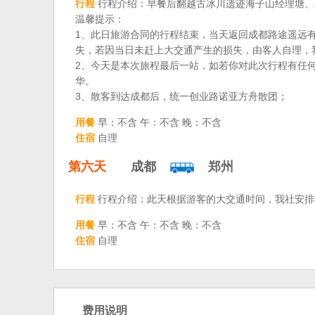
行程
行程介绍：早餐后翻越古冰川遗迹海子山经理塘、
温馨提示：
1、此日旅游合同的行程结束，当天返回成都路途遥远
失，若因当日未赶上大交通产生的损失，由客人自理，
2、今天是本次旅程最后一站，如若你对此次行程有任
华。
3、散客到达成都后，统一创业路诺亚方舟散团；
用餐
早：不含 午：不含 晚：不含
住宿
自理
第六天
成都
郑州
行程
行程介绍：此天根据游客的大交通时间，我社安排小
用餐
早：不含 午：不含 晚：不含
住宿
自理
费用说明