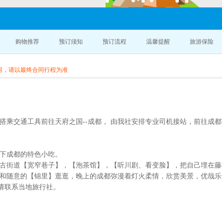
购物推荐
预订须知
预订流程
温馨提醒
旅游保险
同，请以最终合同行程为准
搭乘交通工具前往天府之国--成都， 由我社安排专业司机接站，前往成都
。
尝下成都的特色小吃。
朝古街道【宽窄巷子】，【泡茶馆】，【听川剧、看变脸】，把自己埋在
嚣和随意的【锦里】逛逛，晚上的成都弥漫着灯火柔情，欣赏美景，优哉乐
请联系当地旅行社。