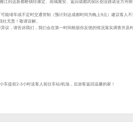
雅江到达新都桥镇经康定、雨城雅安、返回成都武侯区创业路诺亚方舟附
有可能堵车或不定时交通管制（预计到达成都时间为晚上9点）建议客人
我社无责！敬请谅解。
何异议，请告诉我们，我们会在第一时间根据你反馈的情况落实调查并及
车提前2-3小时送客人前往车站/机场，后游客返回温馨的家！