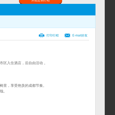
开始定制行程
打印行程
E-mail好友
市区入住酒店，后自由活动 。
藤椅里，享受艳羡的成都节奏。
哉。