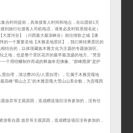
会比集合时间提前，具体接客人时间和地点，在出团前1天
段未接到旅行社接客人司机电话，请务必及时联系报名处）
【大渡河谷】（川西最大最深峡谷）前往情歌之城【康
朝拜的一个重要圣地【木雅圣地景区】，我们将转乘景区的
风光相结合的，以体现藏族木雅文化为主题的专题旅游区。
玩之地，也是整个景区花开的最早最茂盛的地方。“梵音
一一个用经幡制作而成的释迦牟尼佛像。“群峰围屏”是护
需自理，清洁费20元/人需自理），它属于木雅贡嘎地
最高峰“蜀山之王”的木雅贡嘎大雪山山系全貌，为贡嘎西
自愿放弃等主观原因，造成赠送项目没有参加的，没有任
或者游客自愿 放弃等主观原因，造成赠送项目没有参加的，