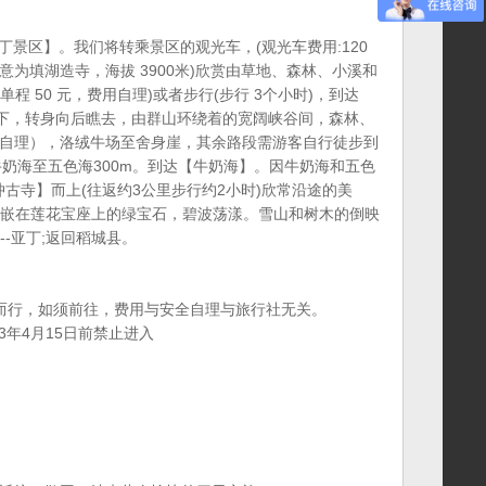
景区】。我们将转乘景区的观光车，(观光车费用:120
意为填湖造寺，海拔 3900米)欣赏由草地、森林、小溪和
单程 50 元，费用自理)或者步行(步行 3个小时)，到达
神峰下，转身向后瞧去，由群山环绕着的宽阔峡谷间，森林、
费用自理），洛绒牛场至舍身崖，其余路段需游客自行徒步到
牛奶海至五色海300m。到达【牛奶海】。因牛奶海和五色
古寺】而上(往返约3公里步行约2小时)欣常沿途的美
颗镶嵌在莲花宝座上的绿宝石，碧波荡漾。雪山和树木的倒映
-亚丁;返回稻城县。
力而行，如须前往，费用与安全自理与旅行社无关。
3年4月15日前禁止进入