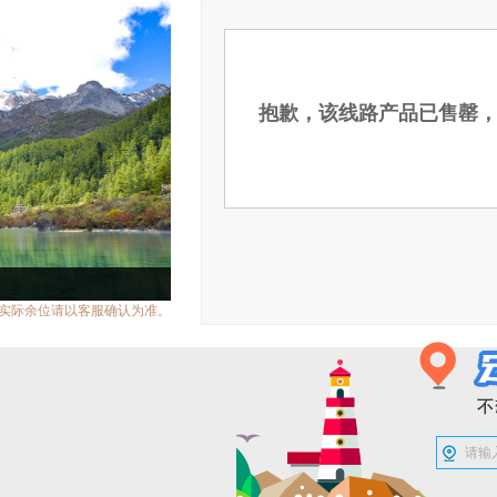
￥
加载中
合计金额：
起
起
抱歉，该线路产品已售罄
游玩日期 :
价格类型 :
游客类型 :
价格说明 :
实际余位请以客服确认为准。