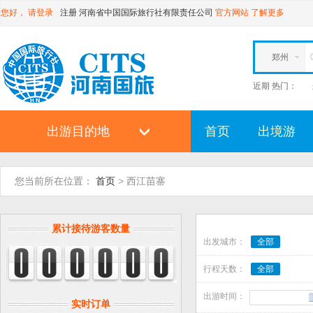
您好，
请登录
注册
河南省中国国际旅行社有限责任公司
官方网站
了解更多
郑州
近期 热门：
王先生
2人
下单时间：18:45
出游目的地
首页
出境游
时女士
1人
下单时间：18:33
李女士
2人
下单时间：11:02
您当前所在位置：
首页
>
西江苗寨
花先生
2人
下单时间：10:54
张女士
4人
下单时间：18:02
累计接待游客数量
骆女士
3人
下单时间：12:16
出发城市：
全部
李先生
1人
下单时间：19:33
行程天数：
全部
李先生
1人
下单时间：19:32
出游时间：
雷女士
1人
下单时间：17:38
实时订单