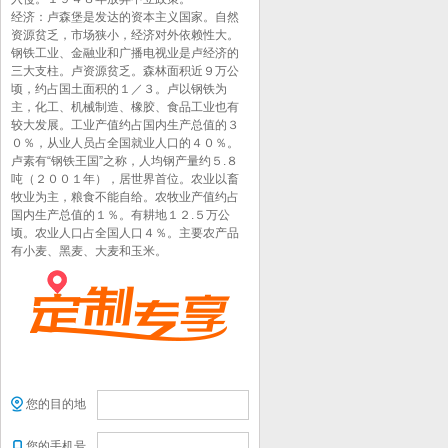
经济：卢森堡是发达的资本主义国家。自然
资源贫乏，市场狭小，经济对外依赖性大。
钢铁工业、金融业和广播电视业是卢经济的
三大支柱。卢资源贫乏。森林面积近９万公
顷，约占国土面积的１／３。卢以钢铁为
主，化工、机械制造、橡胶、食品工业也有
较大发展。工业产值约占国内生产总值的３
０％，从业人员占全国就业人口的４０％。
卢素有“钢铁王国”之称，人均钢产量约５.８
吨（２００１年），居世界首位。农业以畜
牧业为主，粮食不能自给。农牧业产值约占
国内生产总值的１％。有耕地１２.５万公
顷。农业人口占全国人口４％。主要农产品
有小麦、黑麦、大麦和玉米。
您的目的地
您的手机号