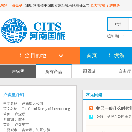
您好，
请登录
注册
河南省中国国际旅行社有限责任公司
官方网站
了解更多
郑州
近期 热门：
出游目的地
首页
出境游
卢森堡
跟团游
自由行
所有产品
卢森堡介绍
常见问题
中文名称： 卢森堡大公国
护照一般什么时候
英文名称： The Grand Duchy of Luxembourg
简称： 卢森堡
您好！护照在您回来后
所属洲： 欧洲
首都： 卢森堡市
主要城市： 雷米希、迪基尔赫