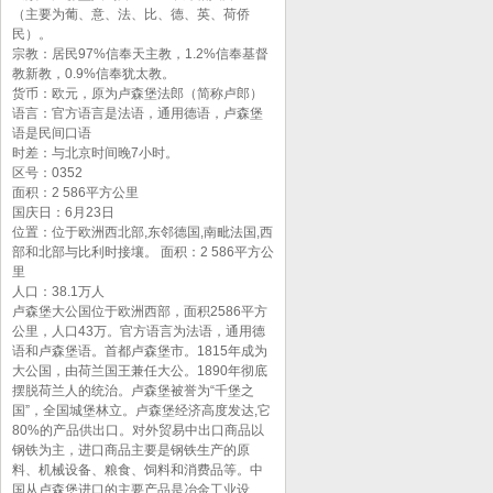
（主要为葡、意、法、比、德、英、荷侨
民）。
宗教：居民97%信奉天主教，1.2%信奉基督
教新教，0.9%信奉犹太教。
货币：欧元，原为卢森堡法郎（简称卢郎）
语言：官方语言是法语，通用德语，卢森堡
语是民间口语
时差：与北京时间晚7小时。
区号：0352
面积：2 586平方公里
国庆日：6月23日
位置：位于欧洲西北部,东邻德国,南毗法国,西
部和北部与比利时接壤。 面积：2 586平方公
里
人口：38.1万人
卢森堡大公国位于欧洲西部，面积2586平方
公里，人口43万。官方语言为法语，通用德
语和卢森堡语。首都卢森堡市。1815年成为
大公国，由荷兰国王兼任大公。1890年彻底
摆脱荷兰人的统治。卢森堡被誉为“千堡之
国”，全国城堡林立。卢森堡经济高度发达,它
80%的产品供出口。对外贸易中出口商品以
钢铁为主，进口商品主要是钢铁生产的原
料、机械设备、粮食、饲料和消费品等。中
国从卢森堡进口的主要产品是冶金工业设