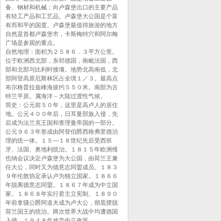
备、钢材和机械；向卢森堡出口的主要产品
有轻工产品和工艺品。卢森堡大公国是个富
有而和平的国度。卢森堡最值得旅游的地方
自然是首都卢森堡市，卡斯梅特穴和阿尔梅
广场是参观的重点。
自然地理：面积为２５８６．３平方公里。
位于欧洲西北部，东邻德国，南毗法国，西
部和北部与比利时接壤。地势北高南低，北
部阿登高原厄斯林区占全境１／３。最高点
布尔格普拉兹峰海拔约５５０米。南部为古
特兰平原。属海洋－大陆过渡性气候。
简史：公元前５０年，这里是高卢人的居住
地。公元４００年后，日耳曼部族入侵，先
后成为法兰克王国和查理曼帝国的一部分。
公元９６３年形成由阿登伯爵西格弗里德治
理的统一体。１５—１８世纪先后受西班
牙、法国、奥地利统治。１８１５年欧洲维
也纳会议决定卢森堡为大公国，由荷兰王兼
任大公，同时又为德意志同盟成员。１８３
９年伦敦协定承认卢为独立国家。１８６６
年脱离德意志同盟。１８６７年成为中立国
家。１８６８年实行君主立宪制。１８９０
年前拿骚公爵阿道夫成为卢大公，彻底摆脱
荷兰国王的统治。两次世界大战中均遭德国
入侵。１９４８年放弃中立政策。