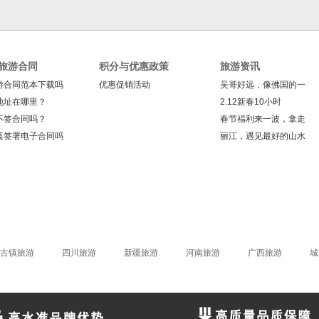
旅游合同
积分与优惠政策
旅游资讯
游合同范本下载吗
优惠促销活动
吴哥好远，像佛国的一
地址在哪里？
2.12新春10小时
不签合同吗？
春节福利来一波，拿走
真签署电子合同吗
丽江，遇见最好的山水
古镇旅游
四川旅游
新疆旅游
河南旅游
广西旅游
城