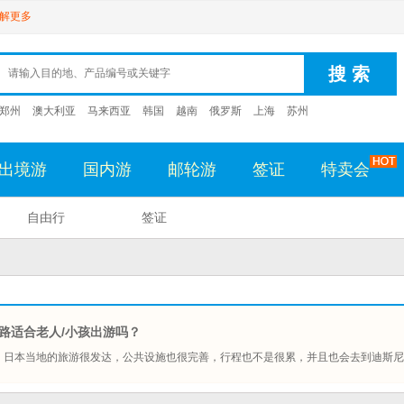
解更多
郑州
澳大利亚
马来西亚
韩国
越南
俄罗斯
上海
苏州
出境游
国内游
邮轮游
签证
特卖会
自由行
签证
路适合老人/小孩出游吗？
，日本当地的旅游很发达，公共设施也很完善，行程也不是很累，并且也会去到迪斯尼