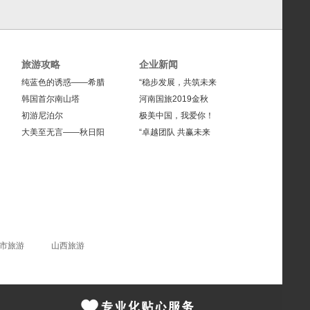
旅游攻略
企业新闻
纯蓝色的诱惑——希腊
“稳步发展，共筑未来
韩国首尔南山塔
河南国旅2019金秋
初游尼泊尔
极美中国，我爱你！
大美至无言——秋日阳
“卓越团队 共赢未来
市旅游
山西旅游