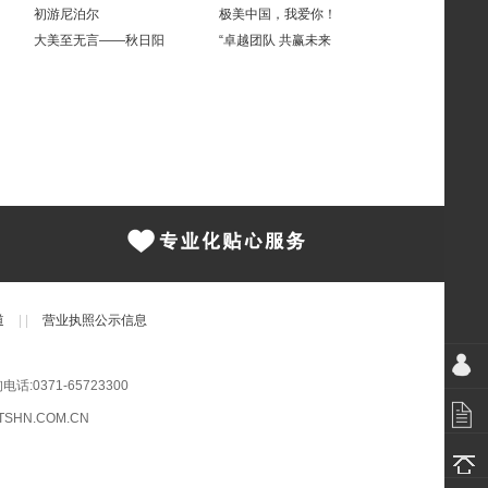
初游尼泊尔
极美中国，我爱你！
大美至无言——秋日阳
“卓越团队 共赢未来
道
|
|
营业执照公示信息
0371-65723300
SHN.COM.CN