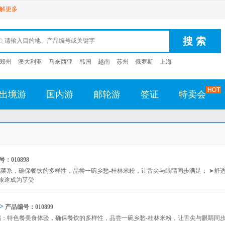
解更多
郑州
澳大利亚
马来西亚
韩国
越南
苏州
俄罗斯
上海
出境游
国内游
邮轮游
签证
特卖会
：010898
菜系，确保餐饮的多样性，品尝一碗乡愁-桂林米粉，让舌尖与眼睛同步满足； ➤舒
旅途成为享受
>
产品编号：010899
侣：特色餐美食体验，确保餐饮的多样性，品尝一碗乡愁-桂林米粉，让舌尖与眼睛同