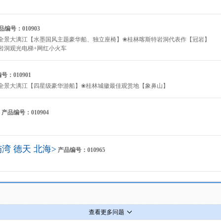
品编号：010903
A全景大漓江【水墨国风主题豪华船、独立座椅】❀桂林喀斯特岩洞代表作【冠岩】
岩洞观光电梯+网红小火车
号：010901
A全景大漓江【四星级豪华游船】❀桂林城徽最佳观赏地【象鼻山】
产品编号：010904
湾 德天 北海>
产品编号：010965
查看更多问题