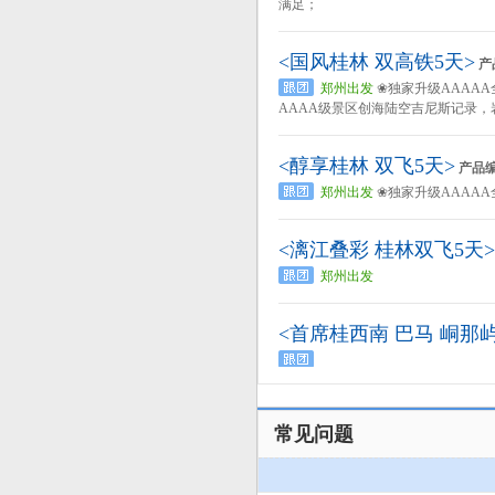
满足；
<国风桂林 双高铁5天>
产
郑州出发
❀独家升级AAAA
AAAA级景区创海陆空吉尼斯记录，
<醇享桂林 双飞5天>
产品编
郑州出发
❀独家升级AAAA
<漓江叠彩 桂林双飞5天>
郑州出发
<首席桂西南 巴马 峒那屿
常见问题