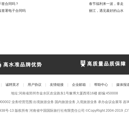
不签合同吗？
春节福利来一波，拿走
真签署电子合同吗
丽江，遇见最好的山水
|
诚聘英才
|
用户协议
|
友情链接
|
企业邮箱
|
帮助中心
|
媒体报
地址:河南省郑州市金水区农业路东1号豫博大厦西塔16楼 邮编:450008
CJ00002 业务经营范围:出境旅游业务 国内旅游业务 入境旅游业务 承办会议会展等 咨询电话:
938号-13
版权所有 河南省中国国际旅行社有限责任公司 ©CopyRight 2004-2019 ,CIT