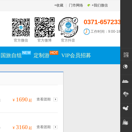
+收藏
|
门市网络
+我们微信
0371-65723300
工作时间：9:00-18:30
官方微信
官方微博
官方抖音
国旅自组
定制游
VIP会员招募
1690
查看团期
¥
起
适
3160
查看团期
¥
起
步