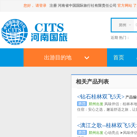
您好，
请登录
注册
河南省中国国际旅行社有限责任公司
官方网站
了
郑州
近期 热门：
出游目的地
首页
相关产品列表
<钻石桂林双飞5天>
产品编号
郑州出发
风味伴侣：桂林本地
住宿：安心之选，邂逅舒适之旅，让
<漓江之歌--桂林双飞5天
郑州出发
心动亮点 ➤风味伴