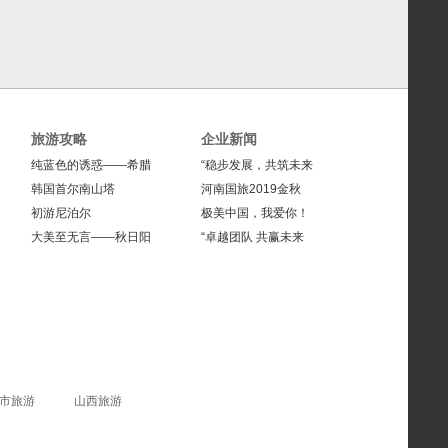
旅游攻略
企业新闻
纯蓝色的诱惑——希腊
“稳步发展，共筑未来
韩国首尔南山塔
河南国旅2019金秋
初游尼泊尔
极美中国，我爱你！
大美至无言——秋日阳
“卓越团队 共赢未来
市旅游
山西旅游