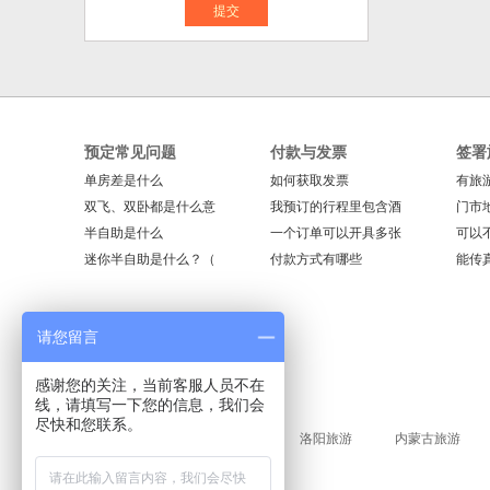
乔女士
5人
下单时间：15:54
魏女士
1人
下单时间：11:23
朱女士
1人
下单时间：22:56
张女士
18人
下单时间：11:58
武女士
4人
下单时间：20:07
预定常见问题
付款与发票
签署
单房差是什么
如何获取发票
有旅
彭女士
2人
下单时间：16:18
双飞、双卧都是什么意
我预订的行程里包含酒
门市
杨先生
1人
下单时间：14:41
半自助是什么
一个订单可以开具多张
可以
迷你半自助是什么？（
张女士
4人
下单时间：11:56
付款方式有哪些
能传
丁先生
2人
下单时间：11:29
李女士
2人
下单时间：10:58
请您留言
侯女士
2人
下单时间：10:26
感谢您的关注，当前客服人员不在
线，请填写一下您的信息，我们会
周女士
2人
下单时间：09:53
尽快和您联系。
当季热门
欧洲旅游
洛阳旅游
内蒙古旅游
孙女士
1人
下单时间：09:49
特价产品
王女士
3人
下单时间：09:27