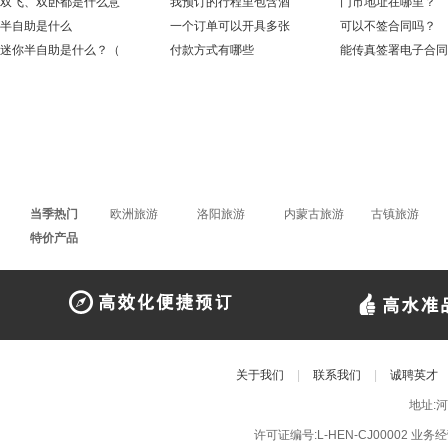
双飞、双卧都是什么意
我预订的行程里包含酒
门市地址在哪里？
半自助是什么
一个订单可以开具多张
可以不签合同吗？
迷你半自助是什么？（
付款方式有哪些
能传真签署电子合同
当季热门
欧洲旅游
洛阳旅游
内蒙古旅游
古镇旅游
特价产品
关于我们
|
联系我们
|
诚聘英才
地址:
许可证编号:L-HEN-CJ00002 业