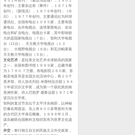
９３１年创刊；《最后消息报》，１９０２
年创刊；主要杂志有《事件》，１９７１年
创刊；《新情况》，１９７６年创刊；《今
日》，１９７７年创刊。主要通讯社为环球
通讯社。全国有电台１０９５家，主要有国
家电台、合作电视台、波塔莱斯电台、农业
电台和矿业电台。电视台９家，其中影响较
大的是国家电视台（７台）、智利大学电视
台（11台）、天主教大学电视台（１３
台）、大视野电视台（９台）和瓦尔帕莱索
天主教大学电视台（５台）。
文化艺术
：是拉美文化艺术水准较高的国家
之一。全国有图书馆１９９９家，总藏书量
为１７９０.７万册。有电影院２６０家。首
都圣地亚哥是全国文化活动中心，有２５个
美术馆。诗人加夫列拉·米斯特拉尔获１９４
５年诺贝尔文学奖，成为第一个获此奖的南
美洲作家。诗人巴勃罗·聂鲁达获１９７１年
诺贝尔文学奖。
智利的复活节岛位于太平洋东南部，以神秘
巨像名闻遐迩。岛上有６００多尊面对大海
的古代巨大半身石雕像。１９９６年２月，
该岛被联合国教科文组织宣布为世界文化遗
产。
外交
：奉行独立自主的民族主义外交政策，