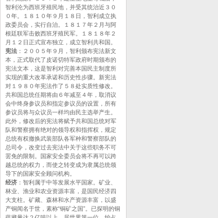
智利沦为西班牙殖民地，并受其统治近３０
０年。１８１０年９月１８日，智利成立执
政委员会，实行自治。１８１７年２月与阿
根廷联军击败西班牙殖民军。１８１８年２
月１２日正式宣布独立，成立智利共和国。
宪法
：２００５年９月，智利颁布宪法新文
本，正式取代了皮诺切特军政府时期颁布的
宪法文本，这是智利对完善本国民主制度所
实现的重大改革承诺和历史性步骤。新宪法
对１９８０年宪法作了５８处实质性修改。
共和国总统任期将由６年减至４年，取消议
会中终身参议员和指定参议员的设置，所有
参议员将与众议员一样均由民主选举产生。
此外，修改后的宪法将赋予共和国总统对军
队和警察拥有绝对的领导权和指挥权，规定
总统有权撤换武装部队各军种和警察部队的
总司令，改变过去宪法中关于这些职务不可
罢免的限制。国家安全委员会将不再可以跨
越总统的权力，而使之转变成为隶属总统领
导下的国家安全顾问机构。
经济
：智利属于中等发展水平国家。矿业、
林业、渔业和农业资源丰富，是国民经济四
大支柱。矿藏、森林和水产资源丰富，以盛
产铜闻名于世，素称“铜矿之国”。已探明的铜
蕴藏量达２亿吨以上，居世界第一位，约占