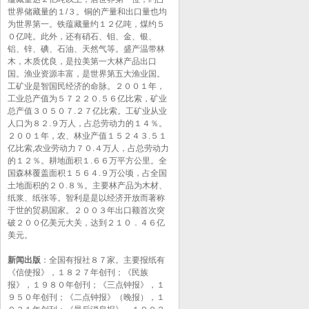
世界储藏量的１/３。铜的产量和出口量也均
为世界第一。铁蕴藏量约１２亿吨，煤约５
０亿吨。此外，还有硝石、钼、金、银、
铝、锌、碘、石油、天然气等。盛产温带林
木，木质优良，是拉美第一大林产品出口
国。渔业资源丰富，是世界第五大渔业国。
工矿业是智国民经济的命脉。２００１年，
工业总产值为５７２２０.５６亿比索，矿业
总产值３０５０７.２７亿比索。工矿业从业
人口为８２.９万人，占总劳动力的１４％。
２００１年，农、林业产值１５２４３.５１
亿比索,农业劳动力７０.４万人，占总劳动力
的１２％。耕地面积１.６６万平方公里。全
国森林覆盖面积１５６４.９万公顷，占全国
土地面积的２０.８％。主要林产品为木材、
纸浆、纸张等。智利是是以经济开放而著称
于世的贸易国家。２００３年出口额首次突
破２００亿美元大关，达到２１０．４６亿
美元。
新闻出版
：全国有报社８７家。主要报纸有
《信使报》，１８２７年创刊；《民族
报》，１９８０年创刊；《三点钟报》，１
９５０年创刊；《二点钟报》（晚报），１