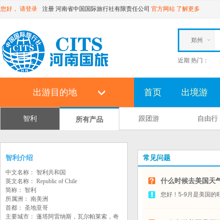
您好，
请登录
注册
河南省中国国际旅行社有限责任公司
官方网站
了解更多
郑州
近期 热门：
出游目的地
首页
出境游
智利
跟团游
自由行
所有产品
智利介绍
常见问题
中文名称： 智利共和国
什么时候去美国天
英文名称： Republic of Chile
简称： 智利
您好！5-9月是美国
所属洲： 南美洲
首都： 圣地亚哥
主要城市： 蓬塔阿雷纳斯，瓦尔帕莱索，奇