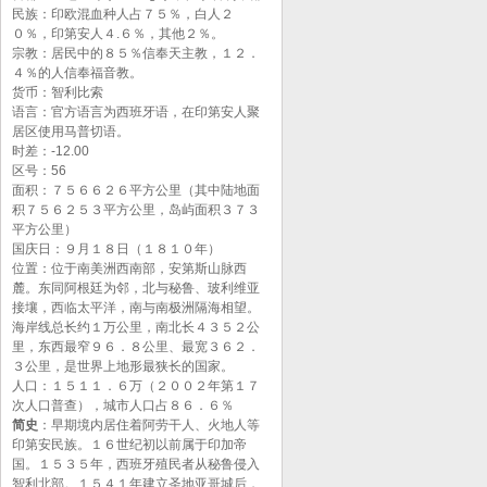
民族：印欧混血种人占７５％，白人２
０％，印第安人４.６％，其他２％。
宗教：居民中的８５％信奉天主教，１２．
４％的人信奉福音教。
货币：智利比索
语言：官方语言为西班牙语，在印第安人聚
居区使用马普切语。
时差：-12.00
区号：56
面积：７５６６２６平方公里（其中陆地面
积７５６２５３平方公里，岛屿面积３７３
平方公里）
国庆日：９月１８日（１８１０年）
位置：位于南美洲西南部，安第斯山脉西
麓。东同阿根廷为邻，北与秘鲁、玻利维亚
接壤，西临太平洋，南与南极洲隔海相望。
海岸线总长约１万公里，南北长４３５２公
里，东西最窄９６．８公里、最宽３６２．
３公里，是世界上地形最狭长的国家。
人口：１５１１．６万（２００２年第１７
次人口普查），城市人口占８６．６％
简史
：早期境内居住着阿劳干人、火地人等
印第安民族。１６世纪初以前属于印加帝
国。１５３５年，西班牙殖民者从秘鲁侵入
智利北部。１５４１年建立圣地亚哥城后，