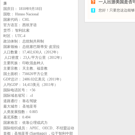
一人出游美国是否
廉
国庆日： 1810年9月18日
您好！只要您这边能够
国歌： Himno Nacional
国家代码： CHL
官方语言： 西班牙语
货币： 智利比索
时区： UTC-4
政治体制： 总统制共和制
国家领袖： 总统塞巴斯蒂安·皮涅拉
人口数量： 17,402,630人（2012年）
人口密度： 23人/平方公里（2012年）
主要民族： 印欧混血种人
主要宗教： 天主教、福音教
国土面积： 756626平方公里
GDP总计： 2486.02亿美元（2011年）
人均GDP： 14,413美元（2011年）
国际电话区号： +56
国际域名缩写： .cl
道路通行： 靠右驾驶
最大城市： 圣地亚哥
人类发展指数： 0.805
基尼系数： 0.494
国家格言： 依靠公理或武力
国际组织成员： APEC、OECD、不结盟运动
首都：圣地亚哥 (Santiago) ，位于智利中部