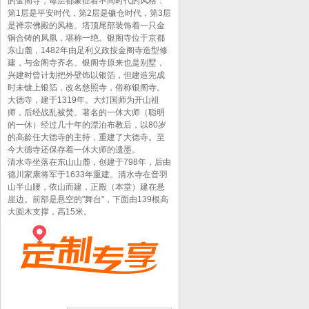
的金阁寺，每层都象征着不同时代的风格：
第1层是平安时代，第2层是镰仓时代，第3层
是禅宗佛殿的风格。塔顶尾部装饰着一只金
铜合铸的凤凰，堪称一绝。银阁寺位于京都
东山麓，1482年由足利义政按金阁寺造型修
建，与金阁寺齐名。银阁寺原来也是别墅，
兴建时曾计划把外壁饰以银箔，但建造完成
时未镀上银箔，改名慈照寺，俗称银阁寺。
大德寺，建于1319年。大灯国师为开山祖
师，后经战乱被焚。著名的一休大师（聪明
的一休）经过几十年的漂泊布教后，以80岁
的高龄任大德寺的主持，重建了大德寺。至
今大德寺还保存着一休大师的遗墨。
清水寺坐落在东山山麓，创建于798年，后由
德川家康将军于1633年重建。清水寺在音羽
山半山腰，依山而建，正殿（本堂）建在悬
崖边。前部是悬空的"舞台"，下面由139根高
大圆木支撑，高15米。