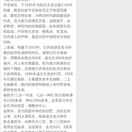
平安神宫，于1895年为桓武天皇迁都1100年
而建，殿堂仿效平安朝皇宫正厅朝堂院建
造。建筑宏伟壮丽，为明治时代庭园建筑的
代表。其大殿为琉璃瓦所盖，远眺屋宇，金
碧辉煌。神宫内的回廊庭园，由东南西北四
苑组成，中间有白虎池、栖凤池、苍龙池。
宫内湖上的亭阁，都是仿照中国西安寺庙的
结构。
二条城，初建于1603年。它的富丽堂皇与朴
素的故宫恰成鲜明对比。城堡以巨石做城
垣，周围有东西长500米，南北长300米的护
城河，河上有仿唐建筑。初为德川家康到京
都的下榻处，后因德川庆喜在此处决议奉还
大政而闻名。1886年成为天皇的行宫，1939
年归属京都府。主要建筑有本丸御殿、二之
丸御殿等。殿内的墙壁和隔扇上有狩野派画
师所绘的名画。
被称为"三步一寺庙、七步一神社"的京都有佛
寺1500多座，神社2000多座，这里是日本文
化艺术的摇篮，佛教的中心。
金阁寺，原为西园寺恭经的别墅，后给足利
义满。足利义满死后，根据遗言改为禅寺，
取名鹿苑寺。金阁寺为三层，第二三层的外
墙用金箔贴成，远远望去，金光闪闪。3层高