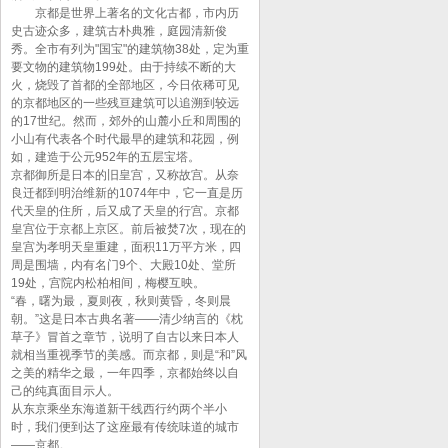
京都是世界上著名的文化古都，市内历
史古迹众多，建筑古朴典雅，庭园清新俊
秀。全市有列为"国宝"的建筑物38处，定为重
要文物的建筑物199处。由于持续不断的大
火，烧毁了首都的全部地区，今日依稀可见
的京都地区的一些残亘建筑可以追溯到较远
的17世纪。然而，郊外的山麓小丘和周围的
小山有代表各个时代最早的建筑和花园，例
如，建造于公元952年的五层宝塔。
京都御所是日本的旧皇宫，又称故宫。从奈
良迁都到明治维新的1074年中，它一直是历
代天皇的住所，后又成了天皇的行宫。京都
皇宫位于京都上京区。前后被焚7次，现在的
皇宫为孝明天皇重建，面积11万平方米，四
周是围墙，内有名门9个、大殿10处、堂所
19处，宫院内松柏相间，梅樱互映。
“春，曙为最，夏则夜，秋则黄昏，冬则晨
朝。”这是日本古典名著——清少纳言的《枕
草子》冒首之章节，说明了自古以来日本人
就相当重视季节的美感。而京都，则是“和”风
之美的精华之最，一年四季，京都始终以自
己的纯真面目示人。
从东京乘坐东海道新干线西行约两个半小
时，我们便到达了这座最有传统味道的城市
——京都。