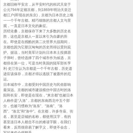
京都旧称平安京，从平安时代的桓武天皇于
公元794年定都京都，到1869年明治天皇迁
都江户(即现在的东京)，京都为日本历史上唯
一一个千年古都。精巧细致的京都人文与景
观，一直是日本文化的象征。
历经沧桑，京都保存下来了大多数的历史名
胜，这也是京都人一直以来引为自豪的所
在。即使是在残酷的第二次世界大战期间，
京都也因为它那沉甸甸的历史而得以受到庇
护。据说，当时美军计划向日本本土投掷原
子弹时，曾经选择了四个城市作为候选，京
都排在第一位，可是当时美国的陆军部长亨
利·史汀生认为京都是一个千年古都，历史遗
迹应该保存，京都才得以逃脱了被轰炸的厄
运。
日本城市中，京都受到中国历史与民俗影响
最深远。京都的城市建设模仿中国古时的洛
阳和长安，即使是在现在，“来京都”也被日本
人称作是“入洛”，京都的东南西北中五个部
分，也被习惯称为“洛东”、“洛南”、“洛
西”、“洛北”和“洛中”。在京都，许多寺庙、街
名，甚至是店铺的名称，都使用汉字，有的
甚至连日本人都念不出的难读字眼，在我们
看来，反而很容易了解字义，即使不会念，
写起来也会很顺手．