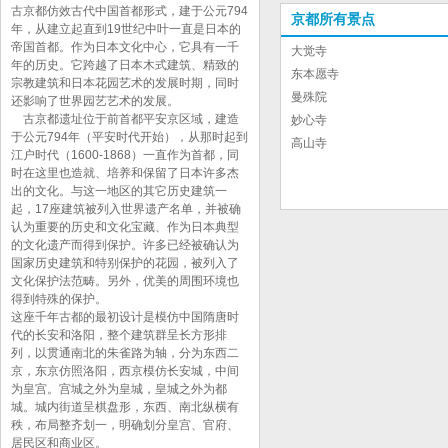
古京都仿效古代中国首都形式，建于公元794
京都所有景点
年，从建立起直到19世纪中叶一直是日本的
帝国首都。作为日本文化中心，它具有一千
大觉寺
年的历史。它跨越了日本木式建筑、精致的
东本愿寺
宗教建筑和日本花园艺术的发展时期，同时
曼殊院
还影响了世界园艺艺术的发展。
古京都遗址位于前首都平安京区域，建造
妙心寺
于公元794年（平安时代开始），从那时起到
高山寺
江户时代（1600-1868）一直作为首都，同
金阁寺
时在这里也造就、培养和保留了日本许多杰
出的文化。与这一地区的其它历史建筑一
起，17座建筑被列入世界遗产名单，并被确
认为重要的历史和文化宝藏、作为日本典型
的文化遗产而得到保护。许多已经被确认为
国家历史建筑和特别保护的花园，被列入了
文化保护法范畴。另外，优美的周围环境也
得到特殊的保护。
这座千年古都的最初设计是模仿中国隋唐时
代的长安和洛阳，整个建筑群呈长方形排
列，以贯通南北的朱雀路为轴，分为东西二
京，东京仿照洛阳，西京模仿长安城，中间
为皇宫。宫城之外为皇城，皇城之外为都
城。城内街道呈棋盘形，东西、南北纵横有
秩，布局整齐划一，明确划分皇宫、官府、
居民区和商业区。