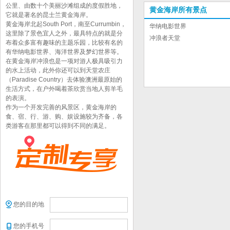
公里、由数十个美丽沙滩组成的度假胜地，
黄金海岸所有景点
它就是著名的昆士兰黄金海岸。
黄金海岸北起South Port，南至Currumbin，
华纳电影世界
这里除了景色宜人之外，最具特点的就是分
冲浪者天堂
布着众多富有趣味的主题乐园，比较有名的
有华纳电影世界、海洋世界及梦幻世界等。
在黄金海岸冲浪也是一项对游人极具吸引力
的水上活动，此外你还可以到天堂农庄
（Paradise Country）去体验澳洲最原始的
生活方式，在户外喝着茶欣赏当地人剪羊毛
的表演。
作为一个开发完善的风景区，黄金海岸的
食、宿、行、游、购、娱设施较为齐备，各
类游客在那里都可以得到不同的满足。
您的目的地
您的手机号