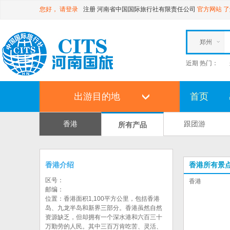
您好，
请登录
注册
河南省中国国际旅行社有限责任公司
官方网站
了
郑州
近期 热门：
出游目的地
首页
香港
跟团游
所有产品
香港介绍
香港所有景
区号：
香港
邮编：
位置：香港面积1,100平方公里，包括香港
岛、九龙半岛和新界三部分。香港虽然自然
资源缺乏，但却拥有一个深水港和六百三十
万勤劳的人民。其中三百万肯吃苦、灵活、