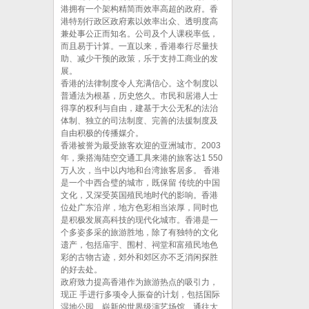
港拥有一个架构精简而效率高超的政府。香
港特别行政区政府素以效率出众、透明度高
兼处事公正而知名。公司及个人课税率低，
而且易于计算。一直以来，香港奉行尽量扶
助、减少干预的政策，乐于支持工商业的发
展。
香港的法律制度令人充满信心。这个制度以
普通法为根基，历史悠久。市民和居港人士
得享的权利与自由，建基于大公无私的法治
体制、独立的司法制度、完善的法援制度及
自由积极的传播媒介。
香港被誉为最受旅客欢迎的亚洲城市。2003
年，乘搭海陆空交通工具来港的旅客达1 550
万人次，当中以内地和台湾旅客居多。 香港
是一个中西合璧的城市，既保留 传统的中国
文化，又深受英国殖民地时代的影响。香港
位处广东沿岸，地方色彩相当浓厚，同时也
是积极发展高科技的现代化城市。香港是一
个多姿多采的旅游胜地，除了有独特的文化
遗产，包括庙宇、围村、祠堂和富殖民地色
彩的古物古迹，郊外和郊区亦不乏消闲探胜
的好去处。
政府致力提高香港作为旅游热点的吸引力，
现正 手进行多项令人振奋的计划，包括国际
湿地公园、崭新的世界级演艺场馆、通往大