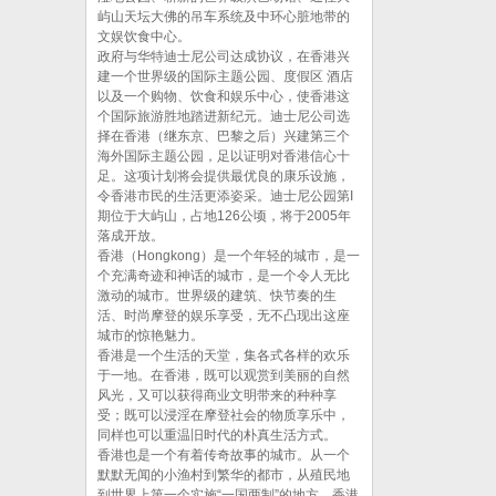
屿山天坛大佛的吊车系统及中环心脏地带的
文娱饮食中心。
政府与华特迪士尼公司达成协议，在香港兴
建一个世界级的国际主题公园、度假区 酒店
以及一个购物、饮食和娱乐中心，使香港这
个国际旅游胜地踏进新纪元。迪士尼公司选
择在香港（继东京、巴黎之后）兴建第三个
海外国际主题公园，足以证明对香港信心十
足。这项计划将会提供最优良的康乐设施，
令香港市民的生活更添姿采。迪士尼公园第I
期位于大屿山，占地126公顷，将于2005年
落成开放。
香港（Hongkong）是一个年轻的城市，是一
个充满奇迹和神话的城市，是一个令人无比
激动的城市。世界级的建筑、快节奏的生
活、时尚摩登的娱乐享受，无不凸现出这座
城市的惊艳魅力。
香港是一个生活的天堂，集各式各样的欢乐
于一地。在香港，既可以观赏到美丽的自然
风光，又可以获得商业文明带来的种种享
受；既可以浸淫在摩登社会的物质享乐中，
同样也可以重温旧时代的朴真生活方式。
香港也是一个有着传奇故事的城市。从一个
默默无闻的小渔村到繁华的都市，从殖民地
到世界上第一个实施“一国两制”的地方，香港