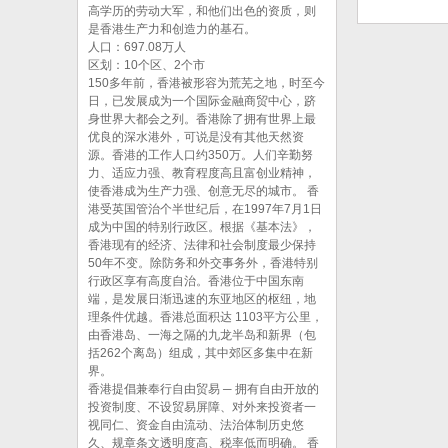
高学历的劳动大军，和他们出色的资质，则
是香港生产力和创造力的基石。
人口：697.08万人
区划：10个区、2个市
150多年前，香港被形容为荒芜之地，时至今
日，已发展成为一个国际金融商贸中心，跻
身世界大都会之列。香港除了拥有世界上最
优良的深水港外，可说是没有其他天然资
源。香港的工作人口约350万。人们辛勤努
力、适应力强、教育程度高且富创业精神，
使香港成为生产力强、创意无尽的城市。 香
港受英国管治个半世纪后，在1997年7月1日
成为中国的特别行政区。根据《基本法》，
香港现有的经济、法律和社会制度最少保持
50年不变。除防务和外交事务外，香港特别
行政区享有高度自治。香港位于中国东南
端，是发展日渐迅速的东亚地区的枢纽，地
理条件优越。香港总面积达 1103平方公里，
由香港岛、一海之隔的九龙半岛和新界（包
括262个离岛）组成，其中郊区多集中在新
界。
香港提倡兼奉行自由贸易 ─ 拥有自由开放的
投资制度、不设贸易屏障、对外来投资者一
视同仁、资金自由流动、法治体制历史悠
久、规章条文透明度高、税率低而明确。 香