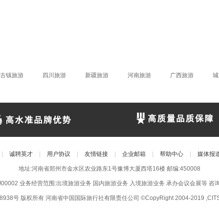
古镇旅游
四川旅游
新疆旅游
河南旅游
广西旅游
城
|
诚聘英才
|
用户协议
|
友情链接
|
企业邮箱
|
帮助中心
|
媒体报
地址:河南省郑州市金水区农业路东1号豫博大厦西塔16楼 邮编:450008
CJ00002 业务经营范围:出境旅游业务 国内旅游业务 入境旅游业务 承办会议会展等 咨询电话:
8938号
版权所有 河南省中国国际旅行社有限责任公司 ©CopyRight 2004-2019 ,CITS