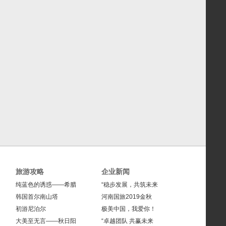
旅游攻略
企业新闻
纯蓝色的诱惑——希腊
“稳步发展，共筑未来
韩国首尔南山塔
河南国旅2019金秋
初游尼泊尔
极美中国，我爱你！
大美至无言——秋日阳
“卓越团队 共赢未来