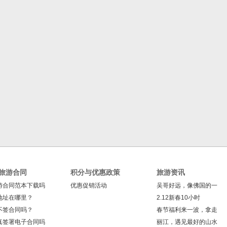
旅游合同
积分与优惠政策
旅游资讯
游合同范本下载吗
优惠促销活动
吴哥好远，像佛国的一
地址在哪里？
2.12新春10小时
不签合同吗？
春节福利来一波，拿走
真签署电子合同吗
丽江，遇见最好的山水