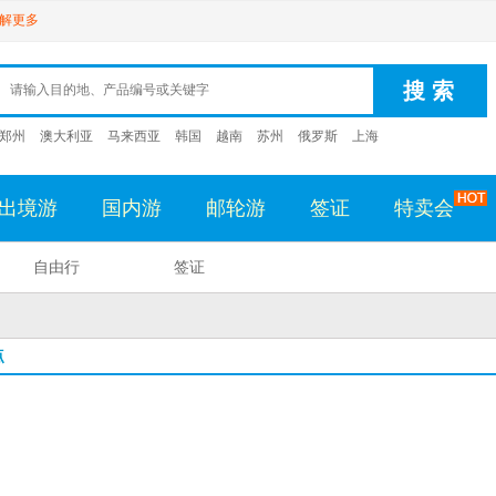
解更多
郑州
澳大利亚
马来西亚
韩国
越南
苏州
俄罗斯
上海
出境游
国内游
邮轮游
签证
特卖会
自由行
签证
点