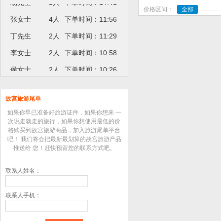
张女士
4人
下单时间：11:56
价格区间：
全部
丁先生
2人
下单时间：11:29
李女士
2人
下单时间：10:58
侯女士
2人
下单时间：10:26
周女士
2人
下单时间：09:53
孙女士
1人
下单时间：09:49
故宫旅游尾单
王女士
3人
下单时间：09:27
如果你早已准备好旅游证件，如果你想来 一
次说走就走的旅行，如果你想使用最低的价
范女士
1人
下单时间：09:20
格购买到故宫旅游商品，加入旅游尾单平台
吧！ 我们将会把最新最划算的故宫旅游产品
刘女士
2人
下单时间：22:44
推送给 您！赶快预留您的联系方式吧。
张先生
2人
下单时间：12:51
联系人姓名：
靳女士
3人
下单时间：16:16
刘女士
1人
下单时间：15:52
联系人手机：
张女士
4人
下单时间：15:22