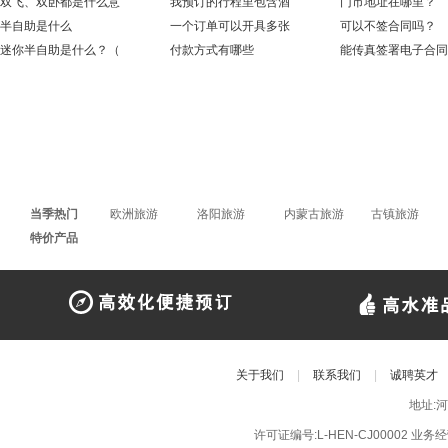
双飞、双卧都是什么意
我预订的行程里包含酒
门市地址在哪里？
半自助是什么
一个订单可以开具多张
可以不签合同吗？
迷你半自助是什么？（
付款方式有哪些
能传真签署电子合同
当季热门
欧洲旅游
洛阳旅游
内蒙古旅游
古镇旅游
特价产品
关于我们
|
联系我们
|
诚聘英才
地址:
许可证编号:L-HEN-CJ00002 业