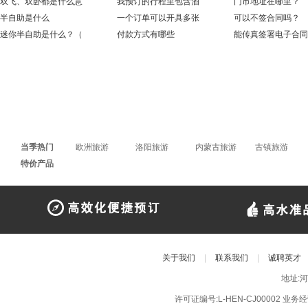
双飞、双卧都是什么意
我预订的行程里包含酒
门市地址在哪里？
半自助是什么
一个订单可以开具多张
可以不签合同吗？
迷你半自助是什么？（
付款方式有哪些
能传真签署电子合同
当季热门
欧洲旅游
洛阳旅游
内蒙古旅游
古镇旅游
特价产品
关于我们
|
联系我们
|
诚聘英才
地址:
许可证编号:L-HEN-CJ00002 业