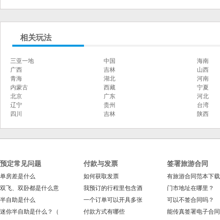
相关玩法
三亚一地
中国
海南
广西
吉林
山西
青海
湖北
河南
内蒙古
西藏
宁夏
北京
广东
河北
辽宁
贵州
台湾
四川
吉林
陕西
预定常见问题
付款与发票
签署旅游合同
单房差是什么
如何获取发票
有旅游合同范本下载
双飞、双卧都是什么意
我预订的行程里包含酒
门市地址在哪里？
半自助是什么
一个订单可以开具多张
可以不签合同吗？
迷你半自助是什么？（
付款方式有哪些
能传真签署电子合同