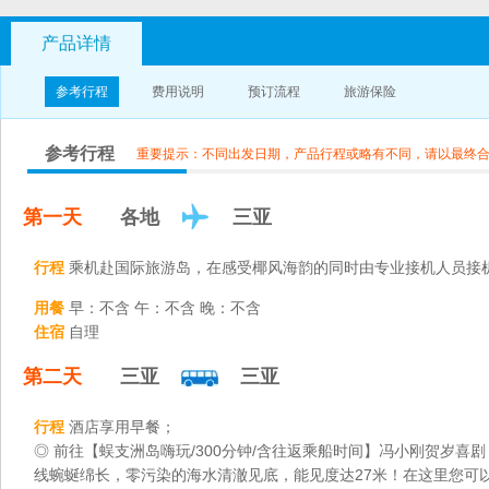
产品详情
参考行程
费用说明
预订流程
旅游保险
参考行程
重要提示：不同出发日期，产品行程或略有不同，请以最终
第一天
各地
三亚
行程
乘机赴国际旅游岛，在感受椰风海韵的同时由专业接机人员接
用餐
早：不含 午：不含 晚：不含
住宿
自理
第二天
三亚
三亚
行程
酒店享用早餐；
◎ 前往【蜈支洲岛嗨玩/300分钟/含往返乘船时间】冯小刚贺岁
线蜿蜒绵长，零污染的海水清澈见底，能见度达27米！在这里您可