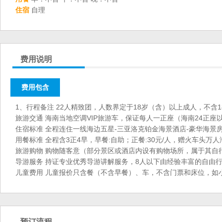
住宿
自理
费用说明
费用包含
1、行程备注 22人精致团，人数界定于18岁（含）以上成人，不含
旅游交通 海南当地空调VIP旅游车，保证每人一正座（海南24正座
住宿标准 全程连住一线海边五星-三亚洛克铂金海景酒店-豪华海景
用餐标准 全程含3正4早，早餐:自助；正餐:30元/人，赠火车头
旅游购物 购物随客意（部分景区或酒店内设有购物场所，属于其自
导游服务 持证专业优秀导游讲解服务，8人以下由经验丰富的自由
儿童费用 儿童报价只含餐（不含早餐）、车，不含门票和床位，如
预订流程