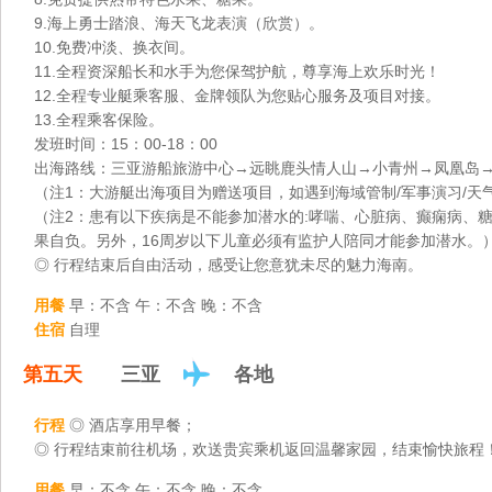
9.海上勇士踏浪、海天飞龙表演（欣赏）。
10.免费冲淡、换衣间。
11.全程资深船长和水手为您保驾护航，尊享海上欢乐时光！
12.全程专业艇乘客服、金牌领队为您贴心服务及项目对接。
13.全程乘客保险。
发班时间：15：00-18：00
出海路线：三亚游船旅游中心→远眺鹿头情人山→小青州→凤凰岛
（注1：大游艇出海项目为赠送项目，如遇到海域管制/军事演习/
（注2：患有以下疾病是不能参加潜水的:哮喘、心脏病、癫痫病、
果自负。另外，16周岁以下儿童必须有监护人陪同才能参加潜水。
◎ 行程结束后自由活动，感受让您意犹未尽的魅力海南。
用餐
早：不含 午：不含 晚：不含
住宿
自理
第五天
三亚
各地
行程
◎ 酒店享用早餐；
◎ 行程结束前往机场，欢送贵宾乘机返回温馨家园，结束愉快旅程
用餐
早：不含 午：不含 晚：不含