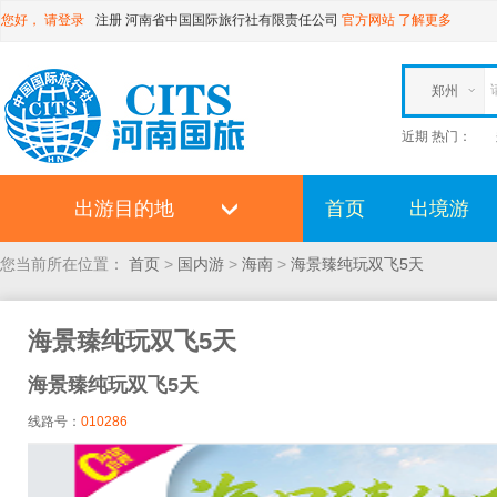
您好，
请登录
注册
河南省中国国际旅行社有限责任公司
官方网站
了解更多
郑州
近期 热门：
出游目的地
首页
出境游
您当前所在位置：
首页
>
国内游
>
海南
>
海景臻纯玩双飞5天
海景臻纯玩双飞5天
海景臻纯玩双飞5天
线路号：
010286