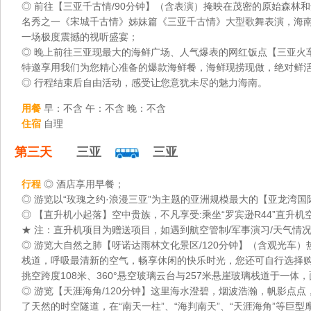
◎ 前往【三亚千古情/90分钟】（含表演）掩映在茂密的原始森
名秀之一《宋城千古情》姊妹篇《三亚千古情》大型歌舞表演，海南
一场极度震撼的视听盛宴；
◎ 晚上前往三亚现最大的海鲜广场、人气爆表的网红饭点【三亚火
特邀享用我们为您精心准备的爆款海鲜餐，海鲜现捞现做，绝对鲜
◎ 行程结束后自由活动，感受让您意犹未尽的魅力海南。
用餐
早：不含 午：不含 晚：不含
住宿
自理
第三天
三亚
三亚
行程
◎ 酒店享用早餐；
◎ 游览以“玫瑰之约·浪漫三亚”为主题的亚洲规模最大的【亚龙湾国
◎ 【直升机小起落】空中贵族，不凡享受:乘坐“罗宾逊R44”直升
★ 注：直升机项目为赠送项目，如遇到航空管制/军事演习/天气情况
◎ 游览大自然之肺【呀诺达雨林文化景区/120分钟】（含观光
栈道，呼吸最清新的空气，畅享休闲的快乐时光，您还可自行选择购
挑空跨度108米、360°悬空玻璃云台与257米悬崖玻璃栈道于一
◎ 游览【天涯海角/120分钟】这里海水澄碧，烟波浩瀚，帆影点
了天然的时空隧道，在“南天一柱”、“海判南天”、“天涯海角”等巨