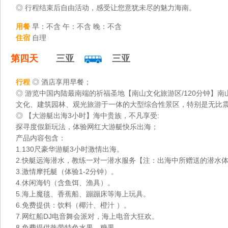
◎ 行程结束后自由活动，感受让您意犹未尽的魅力海南。
用餐
早：不含 午：不含 晚：不含
住宿
自理
第四天
三亚
三亚
行程
◎ 酒店享用早餐；
◎ 游览中国内陆最南端的祈福圣地【南山文化旅游区/120分钟
文化、建筑园林、观光旅游于一体的大型综合性景区，特别是无比震
◎ 【大游艇出海3小时】海中贵族，不凡享受:
探寻度假新玩法，体验网红大游艇快乐出海；
产品内容包含：
1.130尺豪华游艇3小时激情出海。
2.快艇远海潜水，教练一对一潜水服务【注：出海中所赠送的潜水体
3.激情摩托艇（体验1-2分钟）。
4.休闲海钓（含鱼饵、渔具）。
5.海上魔毯、香蕉船、蹦蹦床等海上玩具。
6.免费提供：饮料（椰汁、橙汁 ）。
7.网红船DJ电音舞会派对，海上电音大狂欢。
8.免费提供热带特色水果、糖果。