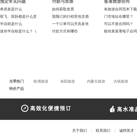
预定常见问题
付款与发票
签署旅游合同
单房差是什么
如何获取发票
有旅游合同范本下载
双飞、双卧都是什么意
我预订的行程里包含酒
门市地址在哪里？
半自助是什么
一个订单可以开具多张
可以不签合同吗？
迷你半自助是什么？（
付款方式有哪些
能传真签署电子合同
当季热门
欧洲旅游
洛阳旅游
内蒙古旅游
古镇旅游
特价产品
关于我们
|
联系我们
|
诚聘英才