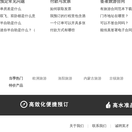
预定常见问题
付款与发票
签署旅游合同
单房差是什么
如何获取发票
有旅游合同范本下载
双飞、双卧都是什么意
我预订的行程里包含酒
门市地址在哪里？
半自助是什么
一个订单可以开具多张
可以不签合同吗？
迷你半自助是什么？（
付款方式有哪些
能传真签署电子合同
当季热门
欧洲旅游
洛阳旅游
内蒙古旅游
古镇旅游
特价产品
关于我们
|
联系我们
|
诚聘英才