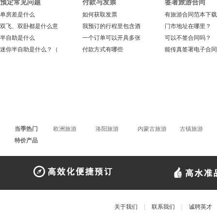
预定常见问题
付款与发票
签署旅游合同
单房差是什么
如何获取发票
有旅游合同范本下载
双飞、双卧都是什么意
我预订的行程里包含酒
门市地址在哪里？
半自助是什么
一个订单可以开具多张
可以不签合同吗？
迷你半自助是什么？（
付款方式有哪些
能传真签署电子合同
当季热门
欧洲旅游
洛阳旅游
内蒙古旅游
古镇旅游
特价产品
关于我们
|
联系我们
|
诚聘英才