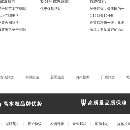
旅游合同
积分与优惠政策
旅游资讯
游合同范本下载吗
优惠促销活动
吴哥好远，像佛国的一
地址在哪里？
2.12新春10小时
不签合同吗？
春节福利来一波，拿走
真签署电子合同吗
丽江，遇见最好的山水
古镇旅游
四川旅游
新疆旅游
河南旅游
广西旅游
城
|
诚聘英才
|
用户协议
|
友情链接
|
企业邮箱
|
帮助中心
|
媒体报