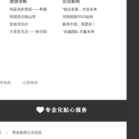
旅游攻略
企业新闻
纯蓝色的诱惑——希腊
“稳步发展，共筑未来
韩国首尔南山塔
河南国旅2019金秋
初游尼泊尔
极美中国，我爱你！
大美至无言——秋日阳
“卓越团队 共赢未来
市旅游
山西旅游
道
|
|
营业执照公示信息